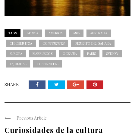
TAGS
AFRICA
AMERICA
ASIA
AUSTRALIA
CHICHEN ITZA
CONTINENTES
DESIERTO DEL SAHARA
EUROPA
MARRUECOS
OCEANIA
PARIS
SYDNEY
TAJ MAHAL
TORRE EIFFEL
SHARE:
Previous Article
Curiosidades de la cultura